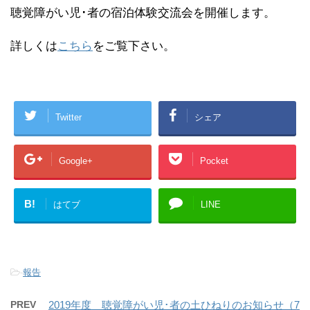
聴覚障がい児･者の宿泊体験交流会を開催します。
詳しくは
こちら
をご覧下さい。
Twitter
シェア
Google+
Pocket
B!
はてブ
LINE
-
報告
PREV
2019年度 聴覚障がい児･者の土ひねりのお知らせ（7